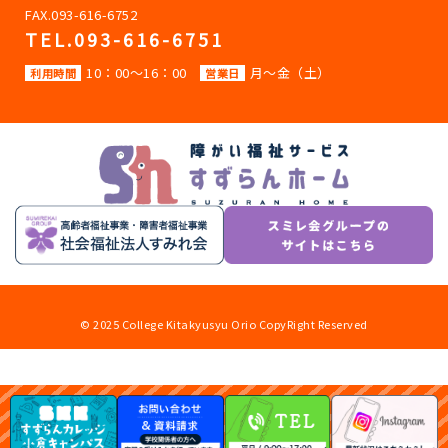
FAX.093-616-6752
TEL.093-616-6751
10：00～16：00
月～金（土）
利用時間
営業日
© 2025 College Kitakyusyu Orio CopyRight Reserved